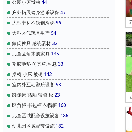
公园小区滑梯
44
户外拓展健身游乐设备
47
大型非标不锈钢滑梯
56
大型充气玩具生产
54
蒙氏教具 感统器材
32
儿童区角木质家具
135
塑胶地垫 仿真草坪 悬
33
桌椅 小床 被褥
142
室内外互动游乐设备
53
蹦蹦床 荡船 转椅 秋
23
区角柜 书包柜 衣帽柜
160
儿童区域配套设施设备
186
幼儿园区域配套设施
182