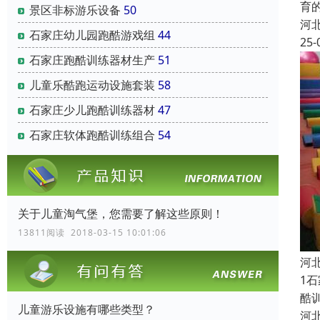
育
景区非标游乐设备
50
河
石家庄幼儿园跑酷游戏组
44
25-
石家庄跑酷训练器材生产
51
儿童乐酷跑运动设施套装
58
石家庄少儿跑酷训练器材
47
石家庄软体跑酷训练组合
54
关于儿童淘气堡，您需要了解这些原则！
13811阅读 2018-03-15 10:01:06
河
1
酷
儿童游乐设施有哪些类型？
河