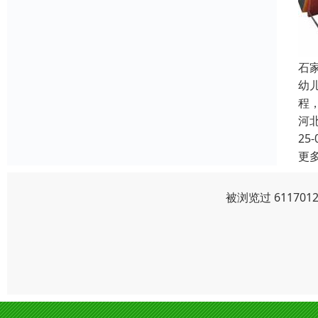
石
幼
程
河
25-
更
被浏览过 6117