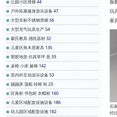
振
公园小区滑梯
44
玩
户外拓展健身游乐设备
47
大型非标不锈钢滑梯
56
家
大型充气玩具生产
54
蒙氏教具 感统器材
32
儿童区角木质家具
135
塑胶地垫 仿真草坪 悬
33
桌椅 小床 被褥
142
室内外互动游乐设备
53
蹦蹦床 荡船 转椅 秋
23
区角柜 书包柜 衣帽柜
160
儿童区域配套设施设备
186
石
幼儿园区域配套设施
182
经