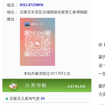
电话：
0311-87259056
地址：
石家庄长安区古城西路肖家营汇春博物园
微信：
价
蒙
这
本站共被浏览过 6117012 次
一
蒙
方
石家庄儿童淘气堡
49