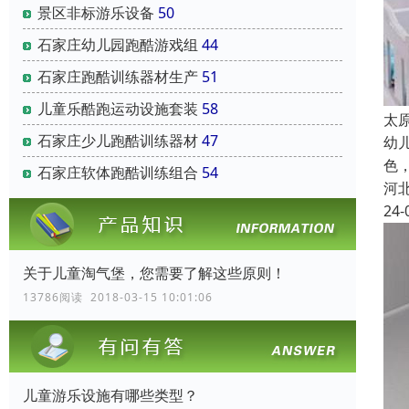
景区非标游乐设备
50
石家庄幼儿园跑酷游戏组
44
石家庄跑酷训练器材生产
51
儿童乐酷跑运动设施套装
58
太
石家庄少儿跑酷训练器材
47
幼
色
石家庄软体跑酷训练组合
54
河
24-
关于儿童淘气堡，您需要了解这些原则！
13786阅读 2018-03-15 10:01:06
儿童游乐设施有哪些类型？