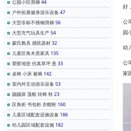
公园小区滑梯
44
好
户外拓展健身游乐设备
47
公
大型非标不锈钢滑梯
56
园
大型充气玩具生产
54
蒙氏教具 感统器材
32
幼
儿童区角木质家具
135
公
塑胶地垫 仿真草坪 悬
33
家
桌椅 小床 被褥
142
室内外互动游乐设备
53
蹦蹦床 荡船 转椅 秋
23
区角柜 书包柜 衣帽柜
160
儿童区域配套设施设备
186
幼儿园区域配套设施
182