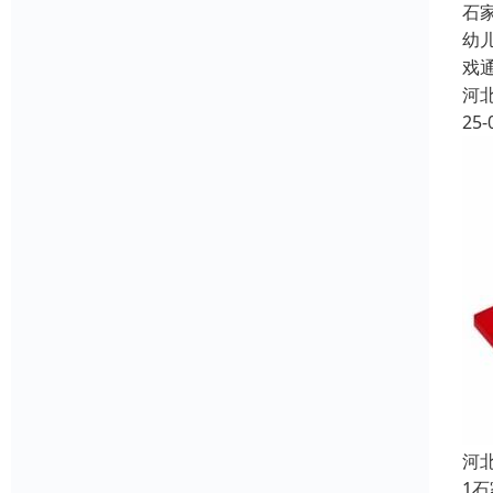
石
幼
戏
河
25-
河
1