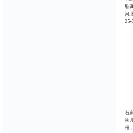
酷
河
25-
石
幼
程