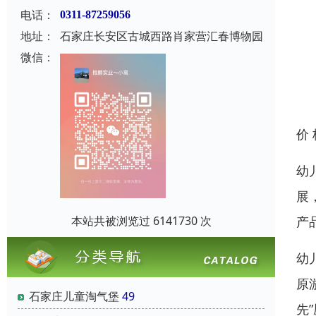
电话：
0311-87259056
地址：
石家庄长安区古城西路肖家营汇春博物园
微信：
价
幼
展
本站共被浏览过 6141730 次
产
幼
原
石家庄儿童淘气堡
49
先