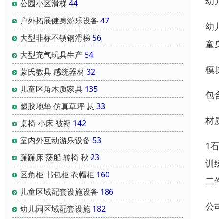
幼
公园小区滑梯
44
户外拓展健身游乐设备
47
幼
大型非标不锈钢滑梯
56
童
大型充气玩具生产
54
模
蒙氏教具 感统器材
32
儿童区角木质家具
135
包
塑胶地垫 仿真草坪 悬
33
材
桌椅 小床 被褥
142
室内外互动游乐设备
53
1
蹦蹦床 荡船 转椅 秋
23
训
区角柜 书包柜 衣帽柜
160
二
儿童区域配套设施设备
186
公
幼儿园区域配套设施
182