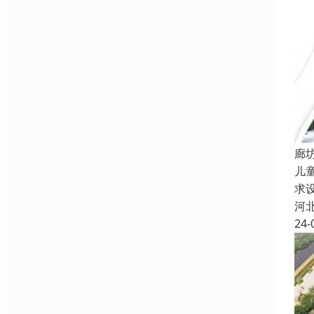
廊
儿
求
河
24-