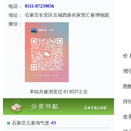
电话：
0311-87259056
地址：
石家庄长安区古城西路肖家营汇春博物园
微信：
价
增
跑
本站共被浏览过 6130312 次
持
改
石家庄儿童淘气堡
49