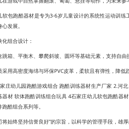
儿在游戏中自然掌握翻滚、匍匐、悬挂等动作，为未来参
儿软包跑酷器材是专为3-6岁儿童设计的系统性运动训
身心发展。
块化组合设计：
含跳箱、平衡木、攀爬斜坡、圆环等基础元素，支持自由
质采用高密度海绵与环保PVC皮革，柔软且有弹性，降低
石家庄幼儿园跑酷游戏组合 跑酷训练器材生产厂家 2.河北
练器材 软体跑酷训练组合玩具 4石家庄幼儿软包跑酷器材
件跑酷组合系列等。
司将始终坚持信誉良好”的宗旨，以科学的管理手段，雄