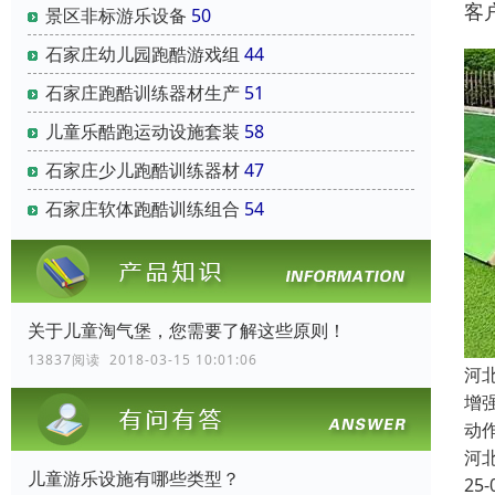
客
景区非标游乐设备
50
石家庄幼儿园跑酷游戏组
44
石家庄跑酷训练器材生产
51
儿童乐酷跑运动设施套装
58
石家庄少儿跑酷训练器材
47
石家庄软体跑酷训练组合
54
关于儿童淘气堡，您需要了解这些原则！
13837阅读 2018-03-15 10:01:06
河
增
动
河
儿童游乐设施有哪些类型？
25-