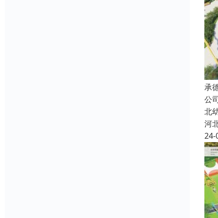
承
公
北
河
24-